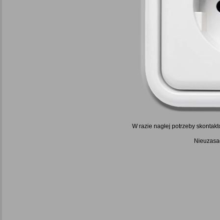
W razie nagłej potrzeby skontakt
Nieuzasad